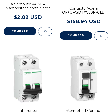
Caja embutir KAISER -
Mampostería corta / larga
Contacto Auxiliar
OF+OF/SD P/C60N/C120
$2.82 USD
A9N26929 Schneider
Electric
$158.94 USD
COMPRAR
Interruptor
Interruptor Diferencial