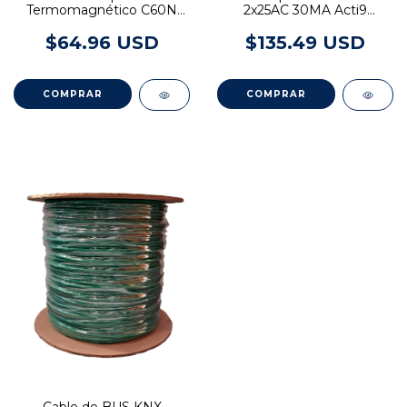
Termomagnético C60N
2x25AC 30MA Acti9
2x10A Curva C A9N24336
A915201 Schneider Electric
Schneider Electric
$64.96 USD
$135.49 USD