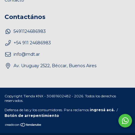
Contacto
Contactános
5491124686983
+54 911 24686983
info@mdt.ar
Av. Uruguay 2522, Béccar, Buenos Aires
Copyright Tienda KNX - 30691602482 - 2026. Todos los derechos
reservados.
Defensa de las y los consumidores. Para reclamos
ingresá acá.
/
Botón de arrepentimiento