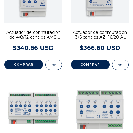
Actuador de conmutación
Actuador de conmutación
de 4/8/12 canales AMS,
3/6 canales AZI 16/20 A,
16 A, 230 V CA, carga C,
230 V CA, medición de
medición de corriente,
potencia activa, 200 µF
$340.66 USD
$366.60 USD
140 µF
COMPRAR
COMPRAR