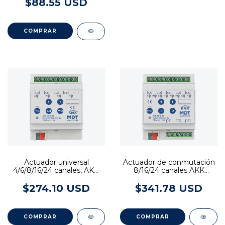
$88.55 USD
Actuador universal
Actuador de conmutación
4/6/8/16/24 canales, AKU
8/16/24 canales AKK
16 A, 230 V AC, 100 μF
compacto, 16 A, 230 V AC,
70 µF
$274.10 USD
$341.78 USD
COMPRAR
COMPRAR