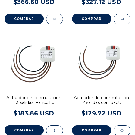
medición de corriente
$366.60 USD
$327.12 USD
COMPRAR
COMPRAR
Actuador de conmutación
Actuador de conmutación
3 salidas, Fancoil,
2 salidas compact
empotrable, 10 A, 230V
empotrable, 10 A, 230V
AC, 14 μF
AC, 14 μF
$183.86 USD
$129.72 USD