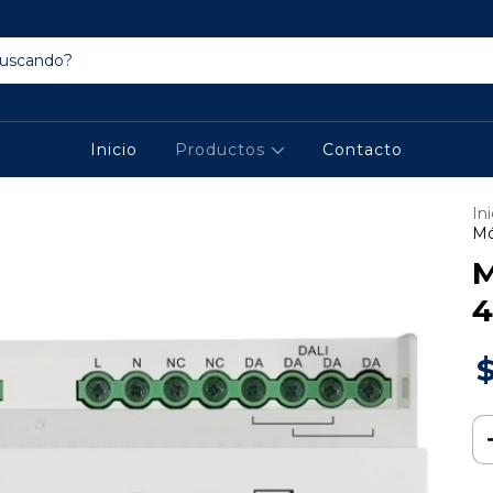
Inicio
Productos
Contacto
Ini
Mó
M
4