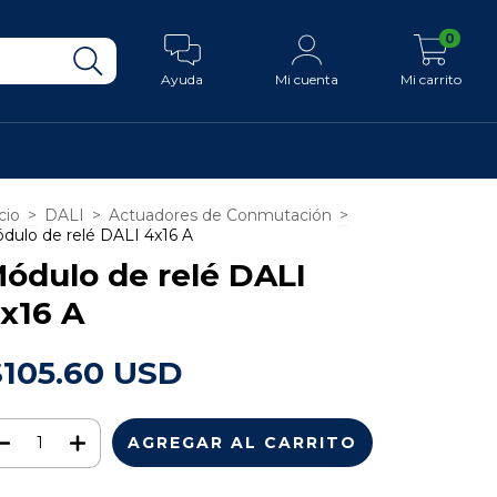
0
Ayuda
Mi cuenta
Mi carrito
cio
>
DALI
>
Actuadores de Conmutación
>
dulo de relé DALI 4x16 A
ódulo de relé DALI
x16 A
$105.60 USD